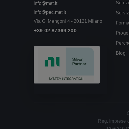
Soluzi
info@met.it
info@pec.met.it
Serviz
Via G. Mengoni 4 - 20121 Milano
Forma
+39 02 87369 200
Proget
Perch
Blog
C
Reg. Imprese d
1356319 C