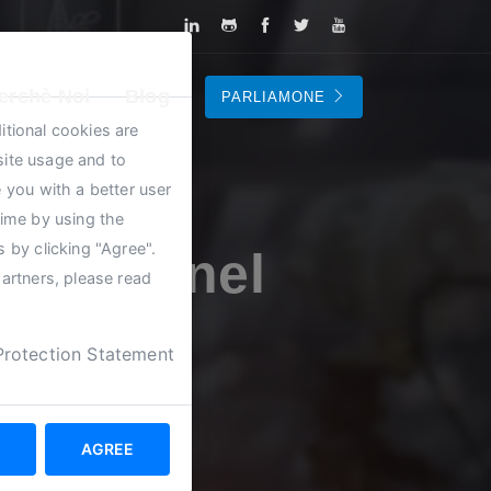
erchè Noi
Blog
PARLIAMONE
itional cookies are
site usage and to
 you with a better user
time by using the
 by clicking "Agree".
striali nel
partners, please read
ato
Protection Statement
AGREE