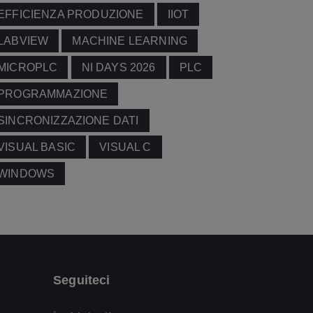
EFFICIENZA PRODUZIONE
IIOT
LABVIEW
MACHINE LEARNING
MICROPLC
NI DAYS 2026
PLC
PROGRAMMAZIONE
SINCRONIZZAZIONE DATI
VISUAL BASIC
VISUAL C
WINDOWS
Seguiteci