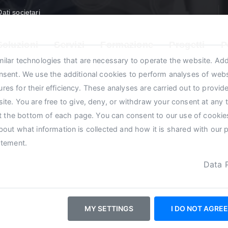
Dati societari
Soluzioni
Servizi
Formazione
Progetti
P
ilar technologies that are necessary to operate the website. Add
nsent. We use the additional cookies to perform analyses of web
s for their efficiency. These analyses are carried out to provide
ite. You are free to give, deny, or withdraw your consent at any 
at the bottom of each page. You can consent to our use of cookies
ione di misure indu
out what information is collected and how it is shared with our 
atement
.
nifatturiero avanz
Data 
MY SETTINGS
I DO NOT AGREE