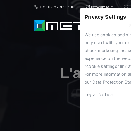
+39 02 87369 200
info@met.it
Privacy Settings
We use cookies and sim
only used with your co
check marketing measure
experience on the webs
"cookie settings" link 
L'acquisiz
For more information ab
our
Data Protection St
ma
Legal Notice