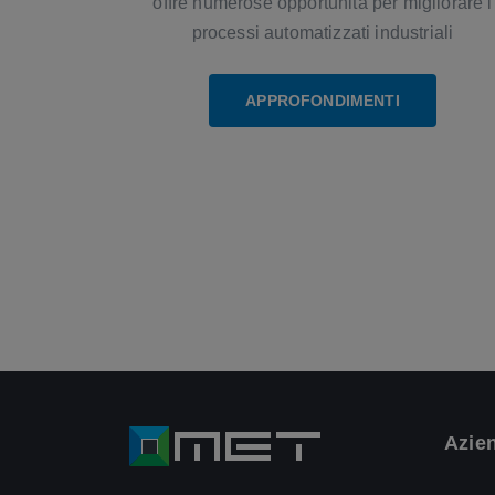
offre numerose opportunità per migliorare i
processi automatizzati industriali
APPROFONDIMENTI
Azie