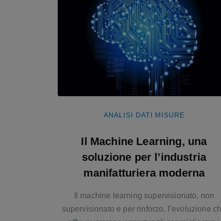
ANALISI DATI
MISURE
Il Machine Learning, una
soluzione per l’industria
manifatturiera moderna
Il machine learning supervisionato, non
supervisionato e per rinforzo, l’evoluzione c