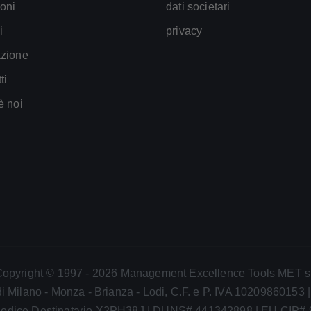
oni
dati societari
i
privacy
zione
ti
è noi
opyright © 1997 - 2026 Management Excellence Tools MET s
i Milano - Monza - Brianza - Lodi, C.F. e P. IVA 10209860153 
odice Destinatario X2PH38J | DUNS# 441342898 | EU CIP#